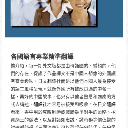
各國語言專業精準翻譯
據介紹，每一期外文版都是由母語國的、編輯的，他
們的存在，保證了作品譯文不是中國人想像的外國讀
者審美趣味，日文
翻譯社
而是以他們本國人最為接受
的語言風格呈現。就像外國所有被改良過的中餐一
樣，再好的中國故事，也只有以他者熟悉和適應的方
式去講述，
翻譯社
才容易被接受和吸收。在日文
翻譯
看來，書中用於克敵制勝或戰勝競爭對手的策略、招
賢納士的做法，以及對諸如忠誠、識時務等價值觀的
討論都使得《三國演義》可以引起任何時代、任何民