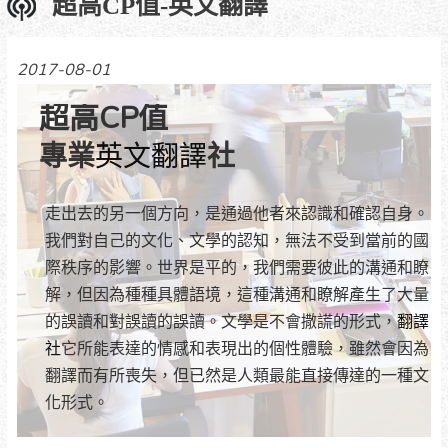
超高CP值-英文翻譯
2017-08-01
超高CP值
專業
英文翻譯
社
走出去的另一個方向，是通過他者來認識和確認自身。
我們對自己的文化、文學的認知，無法不受到當前的國
際秩序的影響。世界是平的，我們需要彼此的溝通和瞭
解，但因為種種具體語境，這種溝通和瞭解產生了大量
的誤讀和對誤讀的誤讀。文學是不會撒謊的形式，
翻譯
社
它所能表達的情感和表現出的個性體驗，雖然會因為
翻譯而有所喪失，但已然是人類最能直接傳達的一種文
化形式。